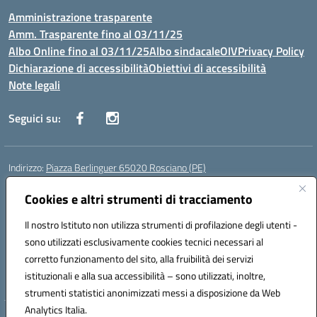
Amministrazione trasparente
Amm. Trasparente fino al 03/11/25
Albo Online fino al 03/11/25
Albo sindacale
OIV
Privacy Policy
Dichiarazione di accessibilità
Obiettivi di accessibilità
Note legali
Seguici su:
Indirizzo:
Piazza Berlinguer 65020 Rosciano (PE)
Centralino:
0858505486
Email:
PEIC819009@istruzione.it
Posta elettronica certificata (PEC):
Cookies e altri strumenti di tracciamento
PEIC819009@pec.istruzione.it
Codice fiscale: 91100520682
Il nostro Istituto non utilizza strumenti di profilazione degli utenti -
Codice meccanografico:
PEIC819009
sono utilizzati esclusivamente cookies tecnici necessari al
Codice Indice delle Pubbliche Amministrazioni (IPA): istsc_peic819009
corretto funzionamento del sito, alla fruibilità dei servizi
Codice unico di fatturazione (CUF): UFR5S0
istituzionali e alla sua accessibilità – sono utilizzati, inoltre,
strumenti statistici anonimizzati messi a disposizione da Web
Analytics Italia.