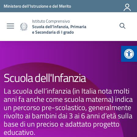
Vai ai contenuti
Vai al menu di navigazione
Vai al footer
Ministero dell'Istruzione e del Merito
Istituto Comprensivo
Scuola dell'infanzia, Primaria
e Secondaria di I grado
Apr
Scuola dell'Infanzia
La scuola dell’infanzia (in Italia nota molti
anni fa anche come scuola materna) indica
un percorso pre-scolastico, generalmente
rivolto ai bambini dai 3 ai 6 anni d’età sulla
base di un preciso e adattato progetto
educativo.