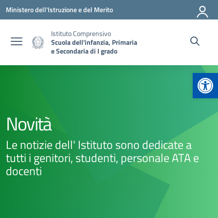
Vai ai contenuti
Vai al menu di navigazione
Vai al footer
Ministero dell'Istruzione e del Merito
Istituto Comprensivo
Scuola dell'infanzia, Primaria
e Secondaria di I grado
Apr
Novità
Le notizie dell' Istituto sono dedicate a
tutti i genitori, studenti, personale ATA e
docenti