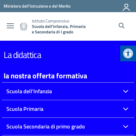
Vai ai contenuti
Vai al menu di navigazione
Vai al footer
Ministero dell'Istruzione e del Merito
Istituto Comprensivo
Scuola dell'infanzia, Primaria
e Secondaria di I grado
Apr
La didattica
la nostra offerta formativa
Scuola dell'Infanzia
Scuola Primaria
Scuola Secondaria di primo grado