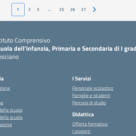
1
2
3
…
25
26
27
Pagina successiva
tituto Comprensivo
uola dell'infanzia, Primaria e Secondaria di I gra
osciano
Visita la pagina iniziale della scuola
la
I Servizi
zione
Personale scolastico
Famiglie e studenti
ne
Percorsi di studio
della scuola
Didattica
della scuola
Offerta formativa
azione
I progetti