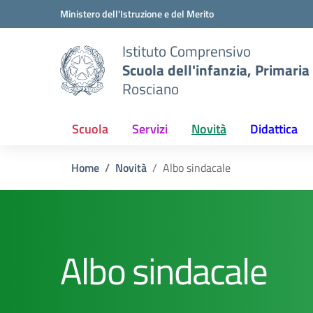
Vai ai contenuti
Vai al menu di navigazione
Vai al footer
Ministero dell'Istruzione e del Merito
Istituto Comprensivo
Scuola dell'infanzia, Primaria
Rosciano
Scuola
Servizi
Novità
Didattica
Home
Novità
Albo sindacale
Albo sindacale