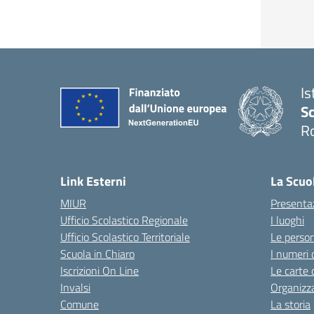
Is
Sc
R
— 
Link Esterni
La Scuo
MIUR
Presenta
Ufficio Scolastico Regionale
I luoghi
Ufficio Scolastico Territoriale
Le perso
Scuola in Chiaro
I numeri 
Iscrizioni On Line
Le carte 
Invalsi
Organizz
Comune
La storia