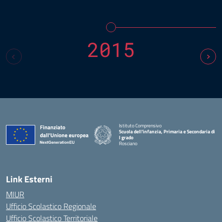
2015
Istituto Comprensivo
Scuola dell'infanzia, Primaria e Secondaria di
I grado
Rosciano
— Visita la pagina iniziale della scuola
Link Esterni
MIUR
Ufficio Scolastico Regionale
Ufficio Scolastico Territoriale