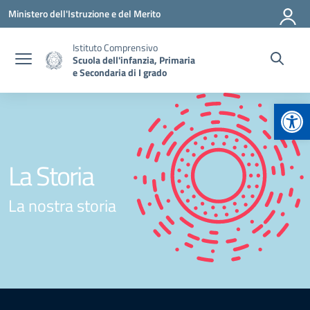
Vai ai contenuti
Vai al menu di navigazione
Vai al footer
Ministero dell'Istruzione e del Merito
Istituto Comprensivo
Scuola dell'infanzia, Primaria
e Secondaria di I grado
Apr
La Storia
La nostra storia