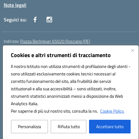
Note legali
Seguici su:
Indirizzo:
Piazza Berlinguer 65020 Rosciano (PE)
Centralino:
0858505486
Email:
PEIC819009@istruzione.it
Posta elettronica certificata (PEC):
Cookies e altri strumenti di tracciamento
PEIC819009@pec.istruzione.it
Codice fiscale: 91100520682
Il nostro Istituto non utilizza strumenti di profilazione degli utenti -
Codice meccanografico:
PEIC819009
sono utilizzati esclusivamente cookies tecnici necessari al
Codice Indice delle Pubbliche Amministrazioni (IPA): istsc_peic819009
corretto funzionamento del sito, alla fruibilità dei servizi
Codice unico di fatturazione (CUF): UFR5S0
istituzionali e alla sua accessibilità – sono utilizzati, inoltre,
strumenti statistici anonimizzati messi a disposizione da Web
Analytics Italia.
Hosting & Powered by 3D Solution S.r.l.
Per saperne di più sul nostro sito, consulta la ns.
Cookie Policy.
Concept & Design by Designers Italia
Personalizza
Rifiuta tutto
Accettare tutto