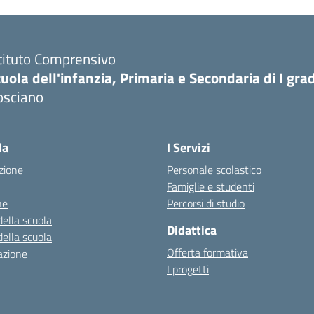
tituto Comprensivo
uola dell'infanzia, Primaria e Secondaria di I gra
osciano
Visita la pagina iniziale della scuola
la
I Servizi
zione
Personale scolastico
Famiglie e studenti
ne
Percorsi di studio
della scuola
Didattica
della scuola
Offerta formativa
azione
I progetti