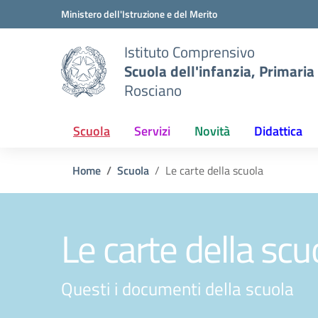
Vai ai contenuti
Vai al menu di navigazione
Vai al footer
Ministero dell'Istruzione e del Merito
Istituto Comprensivo
Scuola dell'infanzia, Primaria
Rosciano
Scuola
Servizi
Novità
Didattica
Home
Scuola
Le carte della scuola
Le carte della scu
Questi i documenti della scuola