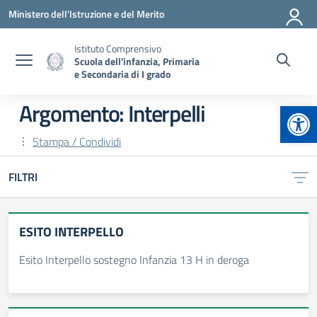
Vai ai contenuti
Vai al menu di navigazione
Vai al footer
Ministero dell'Istruzione e del Merito
Istituto Comprensivo
Scuola dell'infanzia, Primaria
e Secondaria di I grado
Apr
Argomento: Interpelli
Stampa / Condividi
FILTRI
ESITO INTERPELLO
Esito Interpello sostegno Infanzia 13 H in deroga