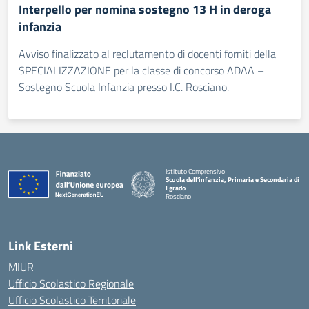
Interpello per nomina sostegno 13 H in deroga
infanzia
Avviso finalizzato al reclutamento di docenti forniti della
SPECIALIZZAZIONE per la classe di concorso ADAA –
Sostegno Scuola Infanzia presso I.C. Rosciano.
Istituto Comprensivo
Scuola dell'infanzia, Primaria e Secondaria di
I grado
Rosciano
— Visita la pagina iniziale della scuola
Link Esterni
MIUR
Ufficio Scolastico Regionale
Ufficio Scolastico Territoriale