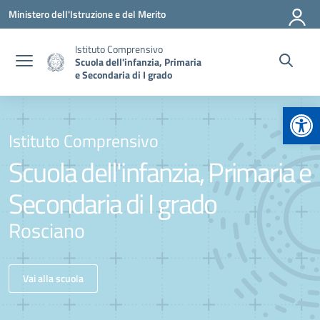
Vai ai contenuti
Vai al menu di navigazione
Vai al footer
Ministero dell'Istruzione e del Merito
Istituto Comprensivo
Scuola dell'infanzia, Primaria
e Secondaria di I grado
Apr
Istituto Comprensivo
Scuola dell'infanzia, Primaria e
Secondaria di I grado
Rosciano
Vai alla scuola