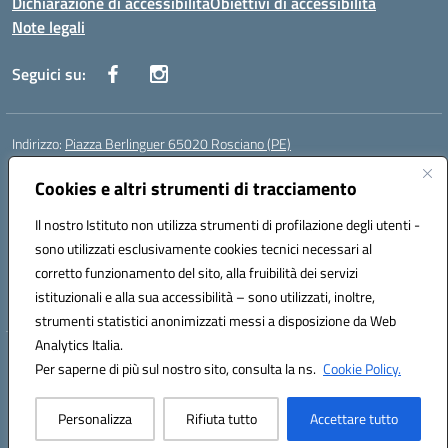
Dichiarazione di accessibilità
Obiettivi di accessibilità
Note legali
Seguici su:
Indirizzo:
Piazza Berlinguer 65020 Rosciano (PE)
Centralino:
0858505486
Email:
PEIC819009@istruzione.it
Posta elettronica certificata (PEC):
Cookies e altri strumenti di tracciamento
PEIC819009@pec.istruzione.it
Codice fiscale: 91100520682
Il nostro Istituto non utilizza strumenti di profilazione degli utenti -
Codice meccanografico:
PEIC819009
sono utilizzati esclusivamente cookies tecnici necessari al
Codice Indice delle Pubbliche Amministrazioni (IPA): istsc_peic819009
corretto funzionamento del sito, alla fruibilità dei servizi
Codice unico di fatturazione (CUF): UFR5S0
istituzionali e alla sua accessibilità – sono utilizzati, inoltre,
strumenti statistici anonimizzati messi a disposizione da Web
Analytics Italia.
Hosting & Powered by 3D Solution S.r.l.
Per saperne di più sul nostro sito, consulta la ns.
Cookie Policy.
Concept & Design by Designers Italia
Personalizza
Rifiuta tutto
Accettare tutto