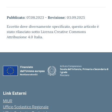
Pubblicato:
07.08.2023
-
Revisione:
03.09.2025
Eccetto dove diversamente specificato, questo articolo è
stato rilasciato sotto Licenza Creative Commons
Attribuzione 4.0 Italia.
Istituto Comprensivo
Scuola dell'infanzia, Primaria e Secondaria di
I grado
Rosciano
— Visita la pagina iniziale della scuola
Link Esterni
MIUR
Ufficio Scolastico Regionale