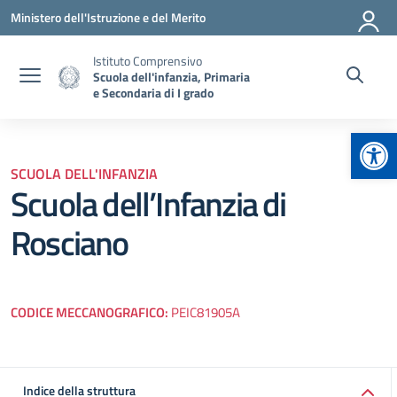
Vai ai contenuti
Vai al menu di navigazione
Vai al footer
Ministero dell'Istruzione e del Merito
Istituto Comprensivo
Scuola dell'infanzia, Primaria
e Secondaria di I grado
Apr
SCUOLA DELL'INFANZIA
Scuola dell’Infanzia di
Rosciano
CODICE MECCANOGRAFICO:
PEIC81905A
Indice della struttura