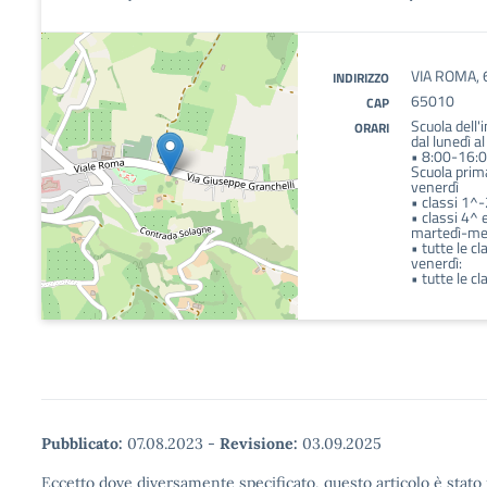
VIA ROMA, 
INDIRIZZO
65010
CAP
Scuola dell'
ORARI
dal lunedì a
• 8:00-16:
Scuola prima
venerdì
• classi 1^
• classi 4^
martedì-mer
• tutte le c
venerdì:
• tutte le c
Pubblicato:
07.08.2023
-
Revisione:
03.09.2025
Eccetto dove diversamente specificato, questo articolo è stato 