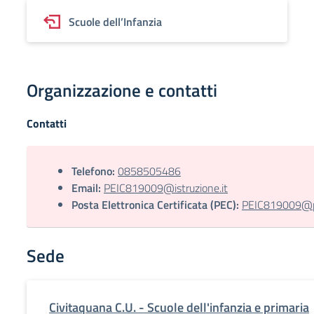
Scuole dell’Infanzia
Organizzazione e contatti
Contatti
Telefono:
0858505486
Email:
PEIC819009@istruzione.it
Posta Elettronica Certificata (PEC):
PEIC819009@pec
Sede
Civitaquana C.U. - Scuole dell'infanzia e primaria