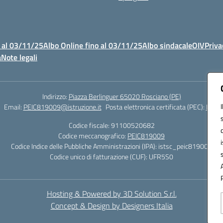
 al 03/11/25
Albo Online fino al 03/11/25
Albo sindacale
OIV
Priva
à
Note legali
Indirizzo:
Piazza Berlinguer 65020 Rosciano (PE)
Email:
PEIC819009@istruzione.it
Posta elettronica certificata (PEC):
PEIC8
Codice fiscale: 91100520682
Codice meccanografico:
PEIC819009
Codice Indice delle Pubbliche Amministrazioni (IPA): istsc_peic819009
Codice unico di fatturazione (CUF): UFR5S0
Hosting & Powered by 3D Solution S.r.l.
Concept & Design by Designers Italia