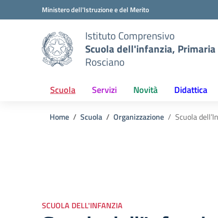
Vai ai contenuti
Vai al menu di navigazione
Vai al footer
Ministero dell'Istruzione e del Merito
Istituto Comprensivo
Scuola dell'infanzia, Primaria
Rosciano
Scuola
Servizi
Novità
Didattica
Home
Scuola
Organizzazione
Scuola dell’I
SCUOLA DELL'INFANZIA