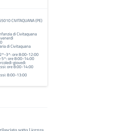
65010 CIVITAQUANA (PE)
infanzia di Civitaquana
l venerdì
00
ria di Civitaquana
-2^-3^: ore 8:00-12:00
 e 5^: ore 8:00-14:00
coledì-giovedì:
lassi: ore 8:00-14:00
lassi: 8:00-13:00
rilasciato sotto Licenza