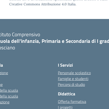
Creative Commons Attribuzione 4.0 Italia.
tituto Comprensivo
uola dell'infanzia, Primaria e Secondaria di I gra
osciano
Visita la pagina iniziale della scuola
la
I Servizi
zione
Personale scolastico
Famiglie e studenti
ne
Percorsi di studio
della scuola
Didattica
della scuola
Offerta formativa
azione
I progetti