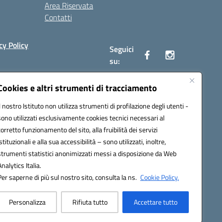
Area Riservata
Contatti
cy Policy
Seguici
su:
Cookies e altri strumenti di tracciamento
Il nostro Istituto non utilizza strumenti di profilazione degli utenti -
19009@pec.istruzione.it
sono utilizzati esclusivamente cookies tecnici necessari al
corretto funzionamento del sito, alla fruibilità dei servizi
istituzionali e alla sua accessibilità – sono utilizzati, inoltre,
strumenti statistici anonimizzati messi a disposizione da Web
Analytics Italia.
Per saperne di più sul nostro sito, consulta la ns.
Cookie Policy.
Personalizza
Rifiuta tutto
Accettare tutto