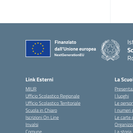
Is
Sc
R
— 
Link Esterni
La Scuo
MIUR
Presenta
Ufficio Scolastico Regionale
I luoghi
Ufficio Scolastico Territoriale
Le perso
Scuola in Chiaro
I numeri 
Iscrizioni On Line
Le carte 
Invalsi
Organizz
Comune
La storia