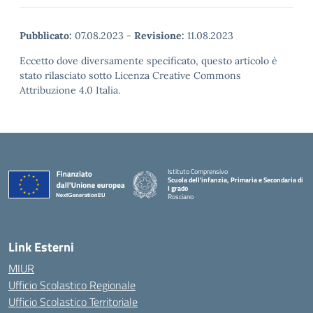
Pubblicato:
07.08.2023
-
Revisione:
11.08.2023
Eccetto dove diversamente specificato, questo articolo è
stato rilasciato sotto Licenza Creative Commons
Attribuzione 4.0 Italia.
Istituto Comprensivo
Scuola dell'infanzia, Primaria e Secondaria di
I grado
Rosciano
— Visita la pagina iniziale della scuola
Link Esterni
MIUR
Ufficio Scolastico Regionale
Ufficio Scolastico Territoriale