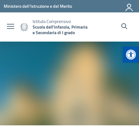
Vai ai contenuti
Vai al menu di navigazione
Vai al footer
Ministero dell'Istruzione e del Merito
Istituto Comprensivo
Scuola dell'infanzia, Primaria
e Secondaria di I grado
Apr