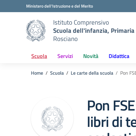
Vai ai contenuti
Vai al menu di navigazione
Vai al footer
Ministero dell'Istruzione e del Merito
Istituto Comprensivo
Scuola dell'infanzia, Primaria
Rosciano
Scuola
Servizi
Novità
Didattica
Home
Scuola
Le carte della scuola
Pon FSE:
Pon FSE
libri di t