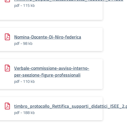
pdf - 115 kb
Nomina-Docente-Di-Niro-federica
pdf - 98 kb
Verbale-commissione-avviso-interno-
per-seezione-figure-professionali
pdf - 110 kb
s_
timbro_protocollo_Rettifica_supporti_didattici_ISEE_2
pdf - 188 kb