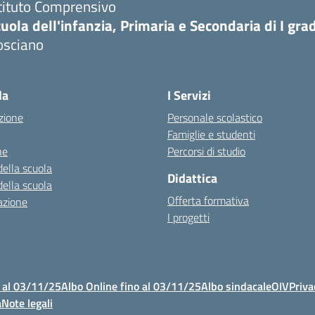
tituto Comprensivo
uola dell'infanzia, Primaria e Secondaria di I gra
osciano
Visita la pagina iniziale della scuola
la
I Servizi
zione
Personale scolastico
Famiglie e studenti
ne
Percorsi di studio
della scuola
Didattica
della scuola
Offerta formativa
azione
I progetti
 al 03/11/25
Albo Online fino al 03/11/25
Albo sindacale
OIV
Priva
à
Note legali