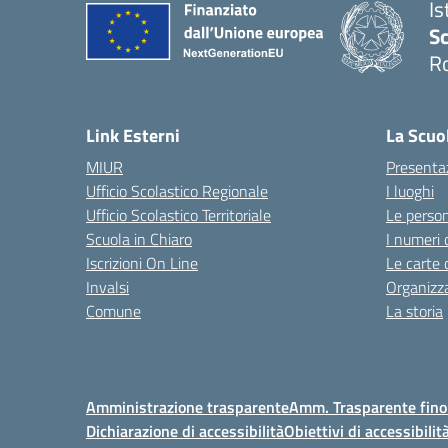
Is
Sc
R
— 
Link Esterni
La Scuo
MIUR
Presenta
Ufficio Scolastico Regionale
I luoghi
Ufficio Scolastico Territoriale
Le perso
Scuola in Chiaro
I numeri 
Iscrizioni On Line
Le carte 
Invalsi
Organizz
Comune
La storia
Amministrazione trasparente
Amm. Trasparente fino
Dichiarazione di accessibilità
Obiettivi di accessibilit