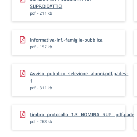
SUPP.DIDATTICI
pdf - 211 kb
Informativa-Inf.-famiglie-pubblica
pdf - 157 kb
Avviso_pubblico_selezione_alunni.pdf.pades-
1
pdf - 311 kb
timbro_protocollo_1.3_NOMINA_RUP_.pdf.pade
pdf - 268 kb