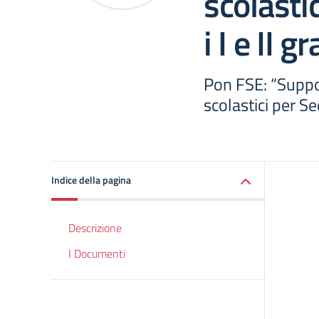
scolasti
i I e II g
Pon FSE: “Support
scolastici per Se
Indice della pagina
Descrizione
I Documenti