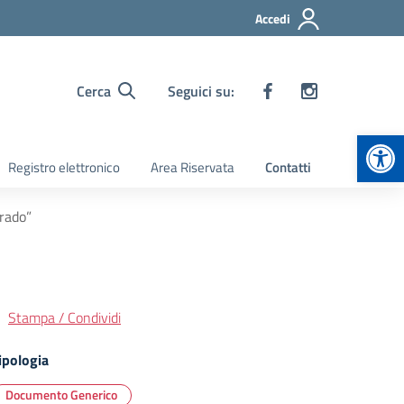
Accedi
Cerca
Seguici su:
Apr
Registro elettronico
Area Riservata
Contatti
grado”
Stampa / Condividi
ipologia
Documento Generico