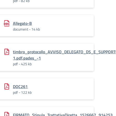
pdf - 82 kb
Allegato-B
document - 14 kb
Progetto_sussidi_didattici-
timbro_protocollo_AVVISO_DELEGATO_DS_E_SUPPOR
1.pdf.pades_-1
pdf - 425 kb
DOC261
pdf - 122 kb
FIRMATO_Stipula_TrattativaDiretta_1526667_914253