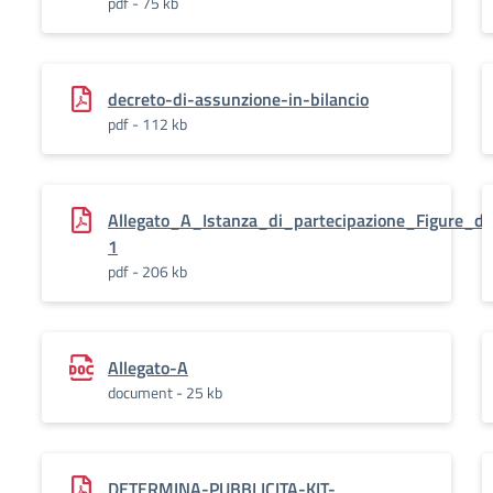
pdf - 75 kb
decreto-di-assunzione-in-bilancio
pdf - 112 kb
Allegato_A_Istanza_di_partecipazione_Figure_di_
1
pdf - 206 kb
Allegato-A
document - 25 kb
DETERMINA-PUBBLICITA-KIT-