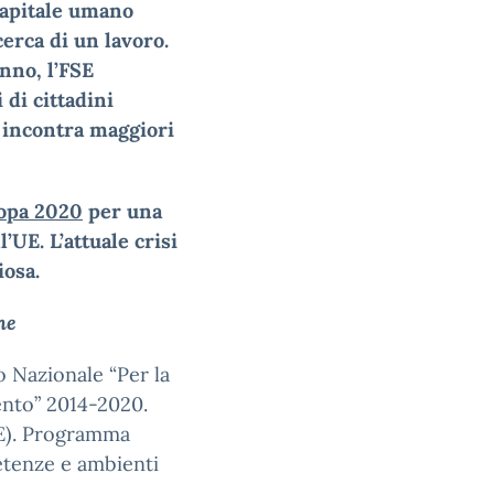
 capitale umano
icerca di un lavoro.
anno, l’FSE
 di cittadini
i incontra maggiori
opa 2020
per una
l’UE. L’attuale crisi
iosa.
ne
 Nazionale “Per la
ento” 2014-2020.
SE). Programma
tenze e ambienti