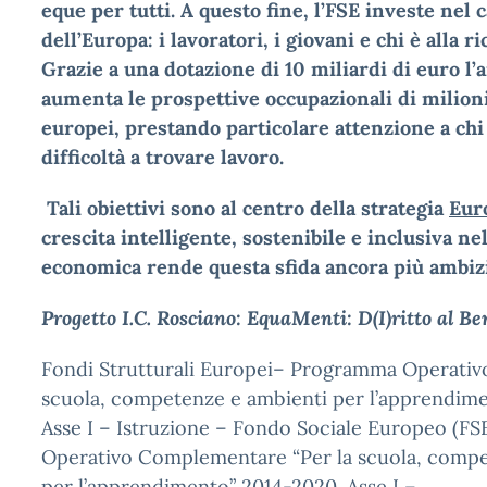
eque per tutti. A questo fine, l’FSE investe nel
dell’Europa: i lavoratori, i giovani e chi è alla r
Grazie a una dotazione di 10 miliardi di euro l’
aumenta le prospettive occupazionali di milioni
europei, prestando particolare attenzione a ch
difficoltà a trovare lavoro.
Tali obiettivi sono al centro della strategia
Eur
crescita intelligente, sostenibile e inclusiva nel
economica rende questa sfida ancora più ambiz
Progetto I.C. Rosciano: EquaMenti: D(I)ritto al Be
Fondi Strutturali Europei– Programma Operativo
scuola, competenze e ambienti per l’apprendim
Asse I – Istruzione – Fondo Sociale Europeo (F
Operativo Complementare “Per la scuola, compe
per l’apprendimento” 2014-2020. Asse I –