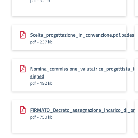
pdf - 92 kb
Scelta_progettazione_in_convenzione.pdf.pades_
pdf - 237 kb
Nomina_commissione_valutatrice_progettista_in
signed
pdf - 192 kb
FIRMATO_Decreto_assegnazione_incarico_di_org
pdf - 750 kb