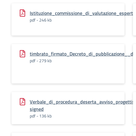
Istituzione_commissione_di_valutazione_esperto_
pdf - 246 kb
timbrato_firmato_Decreto_di_pubblicazione__del
pdf - 279 kb
Verbale_di_procedura_deserta_avviso_progettist
signed
pdf - 136 kb