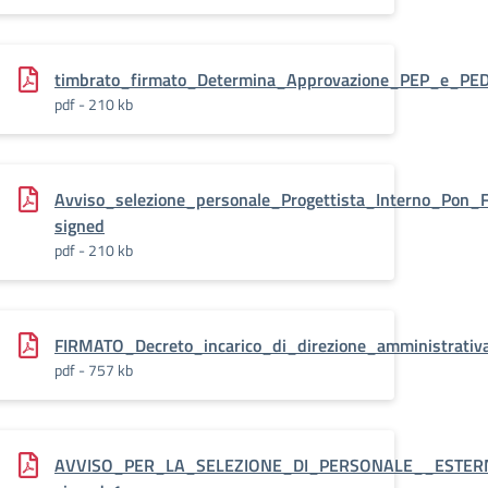
ce_progettista_esterno.pdf.pades_
timbrato_firmato_Determina_Approvazione_PEP_e_PE
pdf - 210 kb
Avviso_selezione_personale_Progettista_Interno_Pon_F
signed
pdf - 210 kb
FIRMATO_Decreto_incarico_di_direzione_amministrati
pdf - 757 kb
AVVISO_PER_LA_SELEZIONE_DI_PERSONALE__ESTER