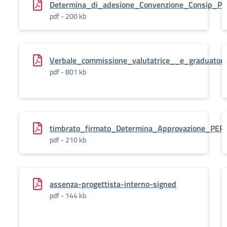
Determina_di_adesione_Convenzione_Consip_P
pdf - 200 kb
Verbale_commissione_valutatrice__e_graduatori
pdf - 801 kb
timbrato_firmato_Determina_Approvazione_PE
pdf - 210 kb
assenza-progettista-interno-signed
pdf - 144 kb