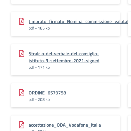
timbrato_firmato_Nomina_commissione_valutatri
pdf - 185 kb
Stralcio-del-verbale-del-consiglio-
istituto-3-settembre-2021-signed
pdf - 171 kb
ORDINE_6579758
pdf - 208 kb
accettazione_ODA_Vodafone_Italia