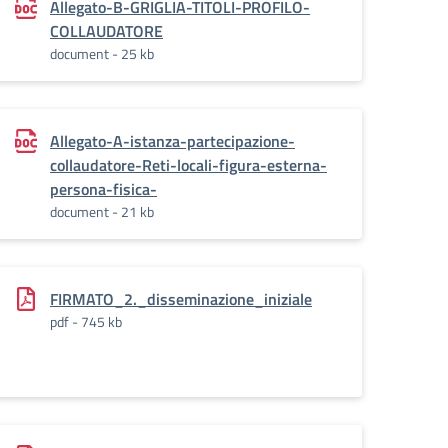
Allegato-B-GRIGLIA-TITOLI-PROFILO-
COLLAUDATORE
document - 25 kb
Allegato-A-istanza-partecipazione-
collaudatore-Reti-locali-figura-esterna-
persona-fisica-
document - 21 kb
FIRMATO_2._disseminazione_iniziale
pdf - 745 kb