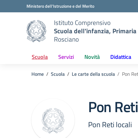
Vai ai contenuti
Vai al menu di navigazione
Vai al footer
Ministero dell'Istruzione e del Merito
Istituto Comprensivo
Scuola dell'infanzia, Primaria
Rosciano
Scuola
Servizi
Novità
Didattica
Home
Scuola
Le carte della scuola
Pon Reti
Pon Reti
Pon Reti locali