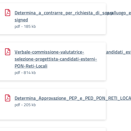
collaudatore_interno_o_altra_istituzione_scolastica.p
Determina_a_contrarre_per_richiesta_di_sopralluogo_e
signed
pdf - 185 kb
la_graduatoria_di_merito_definitiva_progettista_candidati_es
Verbale-commissione-valutatrice-
selezione-progettista-candidati-esterni-
PON-Reti-Locali
pdf - 814 kb
a_interno_PON_reti_locali-
Determina_Approvazione_PEP_e_PED_PON_RETI_LOCAL
pdf - 205 kb