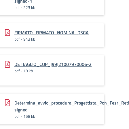
signed-1
pdf - 223 kb
FIRMATO_FIRMATO_NOMINA_DSGA
pdf - 943 kb
terno_PON_Reti_Locali-
DETTAGLIO_CUP_J99J21007970006-2
pdf - 18 kb
anizzatore_D
Determina_avvio_procedura_Progettista_Pon_Fesr_Reti_
signed
pdf - 158 kb