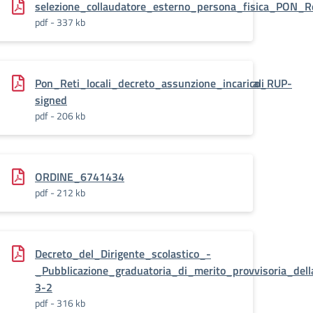
ON_RETI_LOCALI.pdf.pades_
selezione_collaudatore_esterno_persona_fisica_PON_Re
pdf - 337 kb
a_provvisoria_collaudatore_esterno_PON_Reti_Locali
Pon_Reti_locali_decreto_assunzione_incarico_RUP-
signed
pdf - 206 kb
P_e_PED_PON_RETI_LOCALI.pdf.pades
ORDINE_6741434
pdf - 212 kb
Decreto_del_Dirigente_scolastico_-
_Pubblicazione_graduatoria_di_merito_provvisoria_dell
3-2
pdf - 316 kb