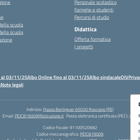
zione
Personale scolastico
Famiglie e studenti
ne
Percorsi di studio
della scuola
Didattica
della scuola
Offerta formativa
azione
I progetti
 al 03/11/25
Albo Online fino al 03/11/25
Albo sindacale
OIV
Priva
à
Note legali
Indirizzo:
Piazza Berlinguer 65020 Rosciano (PE)
Email:
PEIC819009@istruzione.it
Posta elettronica certificata (PEC):
PEIC8
Codice fiscale: 91100520682
Codice meccanografico:
PEIC819009