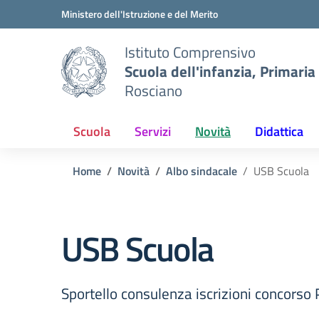
Vai ai contenuti
Vai al menu di navigazione
Vai al footer
Ministero dell'Istruzione e del Merito
Istituto Comprensivo
Scuola dell'infanzia, Primaria
Rosciano
Scuola
Servizi
Novità
Didattica
Home
Novità
Albo sindacale
USB Scuola
USB Scuola
Sportello consulenza iscrizioni concorso