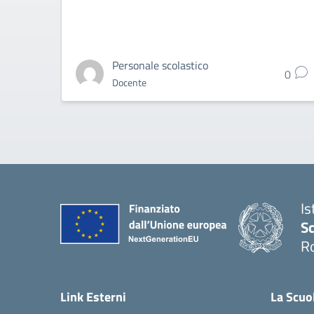
Personale scolastico
0
Docente
Is
Sc
R
— 
Link Esterni
La Scuo