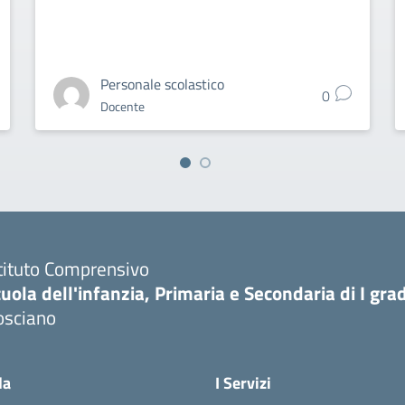
Personale scolastico
0
Docente
tituto Comprensivo
uola dell'infanzia, Primaria e Secondaria di I gra
osciano
Visita la pagina iniziale della scuola
la
I Servizi