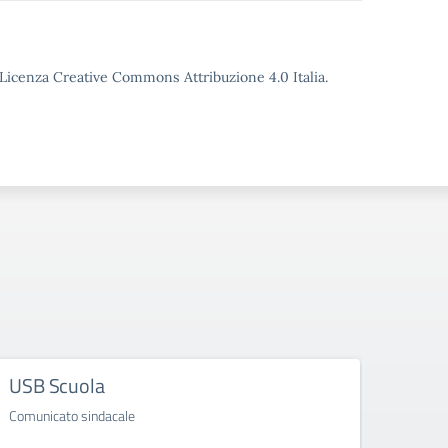
o Licenza Creative Commons Attribuzione 4.0 Italia.
USB Scuola
USB 
Comunicato sindacale
Comuni