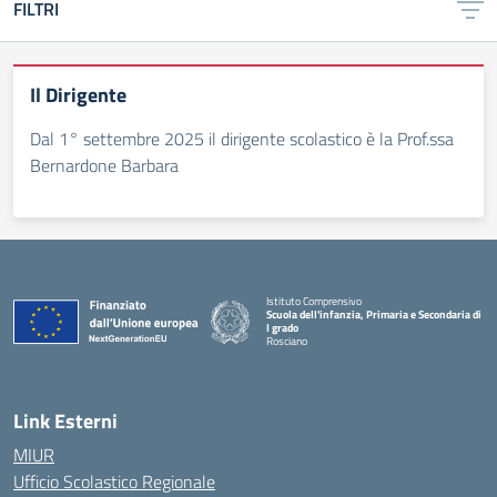
FILTRI
Il Dirigente
Dal 1° settembre 2025 il dirigente scolastico è la Prof.ssa
Bernardone Barbara
Istituto Comprensivo
Scuola dell'infanzia, Primaria e Secondaria di
I grado
Rosciano
— Visita la pagina iniziale della scuola
Link Esterni
MIUR
Ufficio Scolastico Regionale