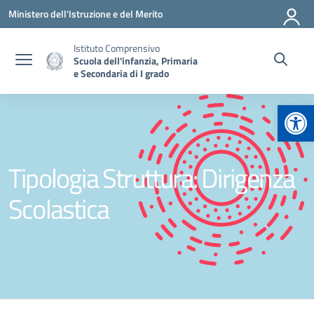
Vai ai contenuti
Vai al menu di navigazione
Vai al footer
Ministero dell'Istruzione e del Merito
Istituto Comprensivo
Scuola dell'infanzia, Primaria
e Secondaria di I grado
Apr
Tipologia Struttura:
Dirigenza
Scolastica