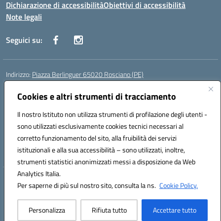
Dichiarazione di accessibilità
Obiettivi di accessibilità
Note legali
Seguici su:
Indirizzo:
Piazza Berlinguer 65020 Rosciano (PE)
Centralino:
0858505486
Email:
PEIC819009@istruzione.it
Posta elettronica certificata (PEC):
Cookies e altri strumenti di tracciamento
PEIC819009@pec.istruzione.it
Codice fiscale: 91100520682
Il nostro Istituto non utilizza strumenti di profilazione degli utenti -
Codice meccanografico:
PEIC819009
sono utilizzati esclusivamente cookies tecnici necessari al
Codice Indice delle Pubbliche Amministrazioni (IPA): istsc_peic819009
corretto funzionamento del sito, alla fruibilità dei servizi
Codice unico di fatturazione (CUF): UFR5S0
istituzionali e alla sua accessibilità – sono utilizzati, inoltre,
strumenti statistici anonimizzati messi a disposizione da Web
Analytics Italia.
Hosting & Powered by 3D Solution S.r.l.
Per saperne di più sul nostro sito, consulta la ns.
Cookie Policy.
Concept & Design by Designers Italia
Personalizza
Rifiuta tutto
Accettare tutto