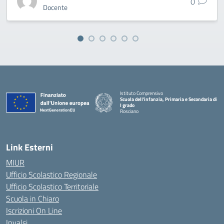
0
Docente
Istituto Comprensivo
Scuola dell'infanzia, Primaria e Secondaria di
I grado
Rosciano
— Visita la pagina iniziale della scuola
Link Esterni
MIUR
Ufficio Scolastico Regionale
Ufficio Scolastico Territoriale
Scuola in Chiaro
Iscrizioni On Line
Invalsi