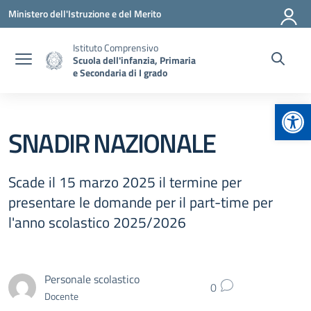
Vai ai contenuti
Vai al menu di navigazione
Vai al footer
Ministero dell'Istruzione e del Merito
Istituto Comprensivo
Scuola dell'infanzia, Primaria
e Secondaria di I grado
Apr
SNADIR NAZIONALE
Scade il 15 marzo 2025 il termine per
presentare le domande per il part-time per
l'anno scolastico 2025/2026
Personale scolastico
0
Docente