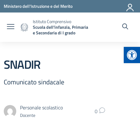
Vai ai contenuti
Vai al menu di navigazione
Vai al footer
Ministero dell'Istruzione e del Merito
Istituto Comprensivo
Scuola dell'infanzia, Primaria
e Secondaria di I grado
Apr
SNADIR
Comunicato sindacale
Personale scolastico
0
Docente