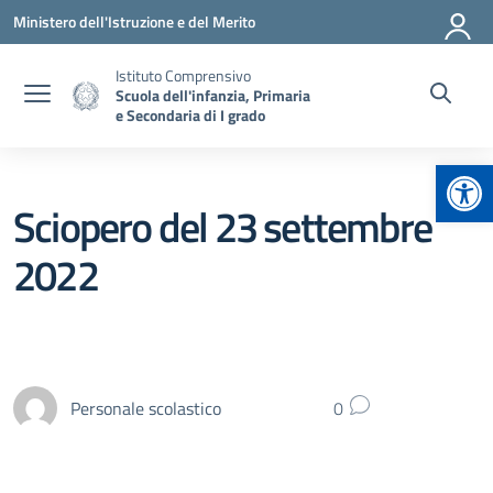
Vai ai contenuti
Vai al menu di navigazione
Vai al footer
Ministero dell'Istruzione e del Merito
Istituto Comprensivo
Scuola dell'infanzia, Primaria
e Secondaria di I grado
Apr
Sciopero del 23 settembre
2022
Personale scolastico
0