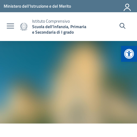
Vai ai contenuti
Vai al menu di navigazione
Vai al footer
Ministero dell'Istruzione e del Merito
Istituto Comprensivo
Scuola dell'infanzia, Primaria
e Secondaria di I grado
Apr