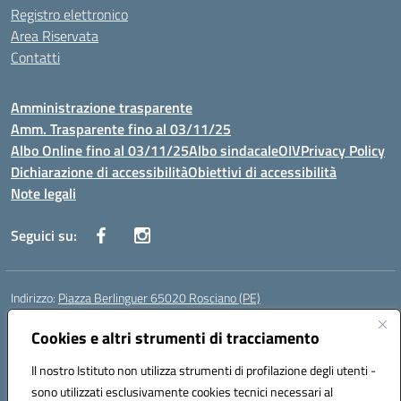
Registro elettronico
Area Riservata
Contatti
Amministrazione trasparente
Amm. Trasparente fino al 03/11/25
Albo Online fino al 03/11/25
Albo sindacale
OIV
Privacy Policy
Dichiarazione di accessibilità
Obiettivi di accessibilità
Note legali
Seguici su:
Indirizzo:
Piazza Berlinguer 65020 Rosciano (PE)
Centralino:
0858505486
Email:
PEIC819009@istruzione.it
Posta elettronica certificata (PEC):
Cookies e altri strumenti di tracciamento
PEIC819009@pec.istruzione.it
Codice fiscale: 91100520682
Il nostro Istituto non utilizza strumenti di profilazione degli utenti -
Codice meccanografico:
PEIC819009
sono utilizzati esclusivamente cookies tecnici necessari al