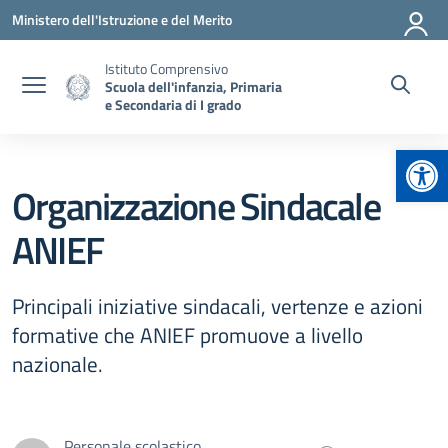
Vai ai contenuti
Vai al menu di navigazione
Vai al footer
Ministero dell'Istruzione e del Merito
Istituto Comprensivo
Scuola dell'infanzia, Primaria
e Secondaria di I grado
Apr
Organizzazione Sindacale
ANIEF
Principali iniziative sindacali, vertenze e azioni
formative che ANIEF promuove a livello
nazionale.
Personale scolastico