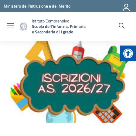
Vai ai contenuti
Vai al menu di navigazione
Vai al footer
Ministero dell'Istruzione e del Merito
Istituto Comprensivo
Scuola dell'infanzia, Primaria
e Secondaria di I grado
Apr