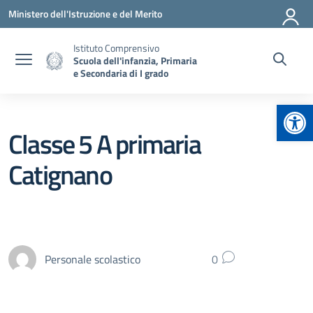
Vai ai contenuti
Vai al menu di navigazione
Vai al footer
Ministero dell'Istruzione e del Merito
Istituto Comprensivo
Scuola dell'infanzia, Primaria
e Secondaria di I grado
Apr
Classe 5 A primaria
Catignano
Personale scolastico
0