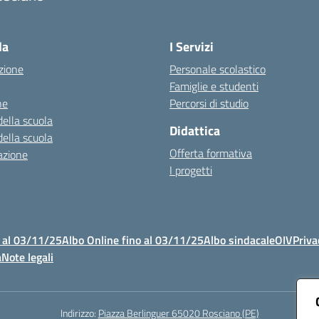
Visita la pagina iniziale della scuola
la
I Servizi
zione
Personale scolastico
Famiglie e studenti
ne
Percorsi di studio
della scuola
Didattica
della scuola
Offerta formativa
azione
I progetti
 al 03/11/25
Albo Online fino al 03/11/25
Albo sindacale
OIV
Priva
à
Note legali
Indirizzo:
Piazza Berlinguer 65020 Rosciano (PE)