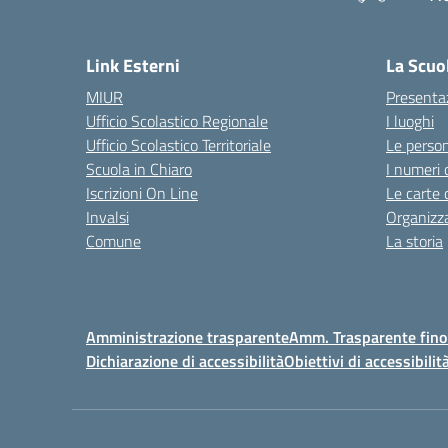
— 
Link Esterni
La Scuo
MIUR
Presenta
Ufficio Scolastico Regionale
I luoghi
Ufficio Scolastico Territoriale
Le perso
Scuola in Chiaro
I numeri 
Iscrizioni On Line
Le carte 
Invalsi
Organizz
Comune
La storia
Amministrazione trasparente
Amm. Trasparente fino
Dichiarazione di accessibilità
Obiettivi di accessibilit