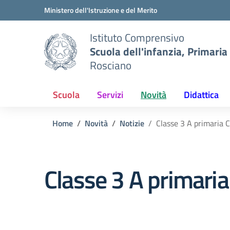
Vai ai contenuti
Vai al menu di navigazione
Vai al footer
Ministero dell'Istruzione e del Merito
Istituto Comprensivo
Scuola dell'infanzia, Primaria
Rosciano
Scuola
Servizi
Novità
Didattica
Home
Novità
Notizie
Classe 3 A primaria 
Classe 3 A primari