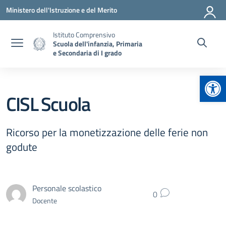
Vai ai contenuti
Vai al menu di navigazione
Vai al footer
Ministero dell'Istruzione e del Merito
Istituto Comprensivo
Scuola dell'infanzia, Primaria
e Secondaria di I grado
Apr
CISL Scuola
Ricorso per la monetizzazione delle ferie non
godute
Personale scolastico
0
Docente