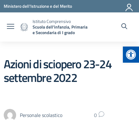
Vai ai contenuti
Vai al menu di navigazione
Vai al footer
Ministero dell'Istruzione e del Merito
Istituto Comprensivo
Scuola dell'infanzia, Primaria
e Secondaria di I grado
Apr
Azioni di sciopero 23-24
settembre 2022
Personale scolastico
0