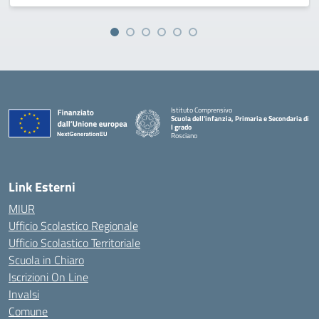
Istituto Comprensivo
Scuola dell'infanzia, Primaria e Secondaria di
I grado
Rosciano
— Visita la pagina iniziale della scuola
Link Esterni
MIUR
Ufficio Scolastico Regionale
Ufficio Scolastico Territoriale
Scuola in Chiaro
Iscrizioni On Line
Invalsi
Comune