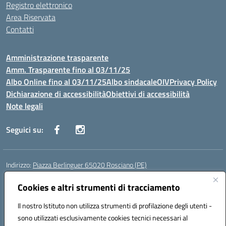
Registro elettronico
Area Riservata
Contatti
Amministrazione trasparente
Amm. Trasparente fino al 03/11/25
Albo Online fino al 03/11/25
Albo sindacale
OIV
Privacy Policy
Dichiarazione di accessibilità
Obiettivi di accessibilità
Note legali
Seguici su:
Indirizzo:
Piazza Berlinguer 65020 Rosciano (PE)
Centralino:
0858505486
Email:
PEIC819009@istruzione.it
Posta elettronica certificata (PEC):
Cookies e altri strumenti di tracciamento
PEIC819009@pec.istruzione.it
Codice fiscale: 91100520682
Il nostro Istituto non utilizza strumenti di profilazione degli utenti -
Codice meccanografico:
PEIC819009
sono utilizzati esclusivamente cookies tecnici necessari al
Codice Indice delle Pubbliche Amministrazioni (IPA): istsc_peic819009