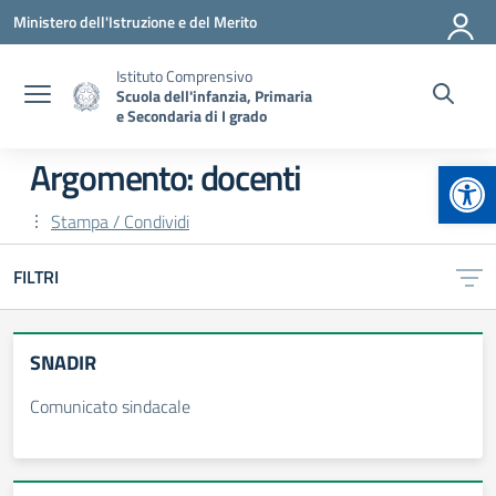
Vai ai contenuti
Vai al menu di navigazione
Vai al footer
Ministero dell'Istruzione e del Merito
Istituto Comprensivo
Scuola dell'infanzia, Primaria
e Secondaria di I grado
Apr
Argomento: docenti
Stampa / Condividi
FILTRI
SNADIR
Comunicato sindacale