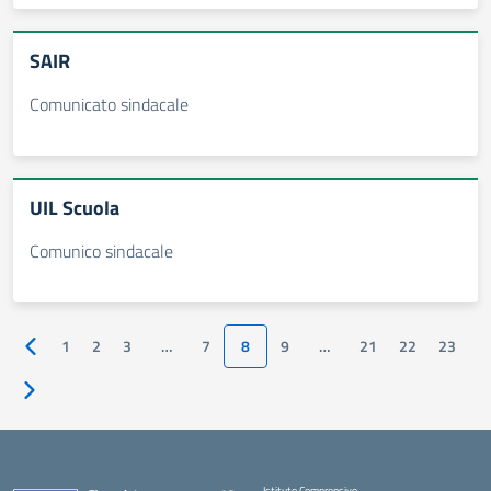
SAIR
Comunicato sindacale
UIL Scuola
Comunico sindacale
1
2
3
…
7
8
9
…
21
22
23
Pagina precedente
Pagina successiva
Istituto Comprensivo