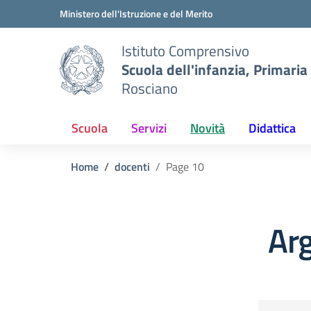
Vai ai contenuti
Vai al menu di navigazione
Vai al footer
Ministero dell'Istruzione e del Merito
Istituto Comprensivo
Scuola dell'infanzia, Primaria
Rosciano
Scuola
Servizi
Novità
Didattica
Home
docenti
Page 10
Ar