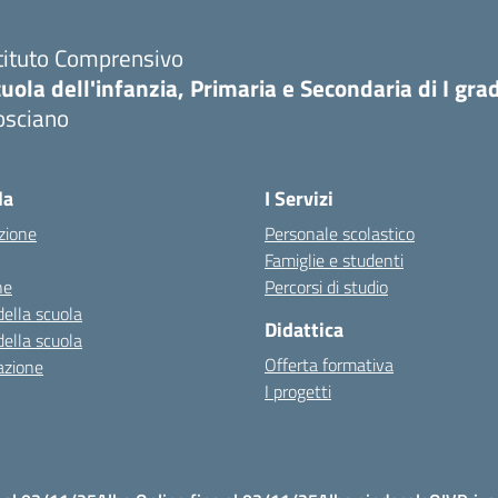
tituto Comprensivo
uola dell'infanzia, Primaria e Secondaria di I gra
osciano
Visita la pagina iniziale della scuola
la
I Servizi
zione
Personale scolastico
Famiglie e studenti
ne
Percorsi di studio
della scuola
Didattica
della scuola
Offerta formativa
azione
I progetti