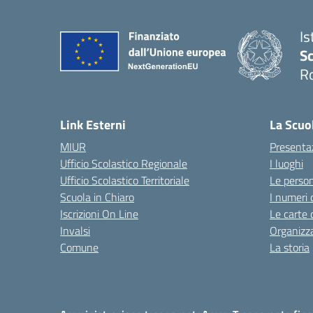
Is
Sc
R
— 
Link Esterni
La Scuo
MIUR
Presenta
Ufficio Scolastico Regionale
I luoghi
Ufficio Scolastico Territoriale
Le perso
Scuola in Chiaro
I numeri 
Iscrizioni On Line
Le carte 
Invalsi
Organizz
Comune
La storia