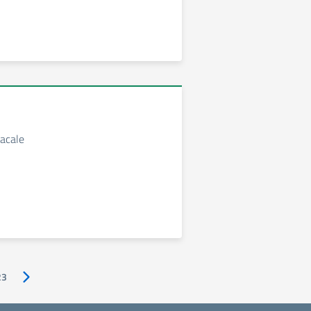
acale
23
Pagina successiva